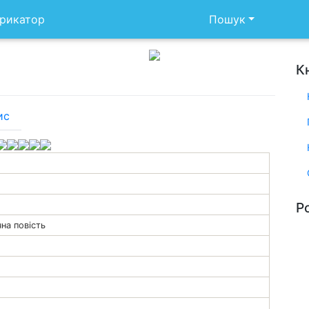
рикатор
Пошук
К
ис
Р
на повість