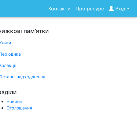
Контакти
Про ресурс
Вхід
нижкові пам’ятки
Книги
Періодика
Колекції
Останні надходження
озділи
Новини
Оголошення