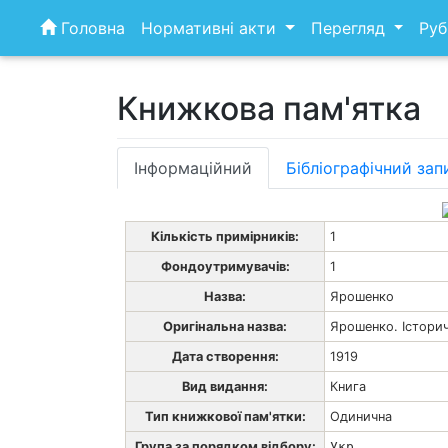
Skip
Головна
Нормативні акти
Перегляд
Руб
to
content
Книжкова пам'ятка
Інформаційний
Бібліографічний зап
Кількість примірників:
1
Фондоутримувачів:
1
Назва:
Ярошенко
Оригінальна назва:
Ярошенко. Історич
Дата створення:
1919
Вид видання:
Книга
Тип книжкової пам'ятки:
Одинична
Група за порядком відбору:
Укр