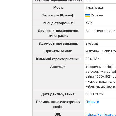
Мова:
українська
Територія (Країна):
Україна
Місце створення:
Київ
Друкарня, видавництво,
Видавниче товари
типографія:
Відомості про видання:
2-е вид
Причетні особи:
Маковей, Осип Ст
Кількісні характеристики:
284, IV с.
Анотація:
Історичну повість
автором матеріалів
війни 1620-1621 ро
письменника голов
небезпек шукають с
Дата декларування:
03.10.2022
Посилання на електронну
Перейти
копію:
URL:
https://kp.nlu.org