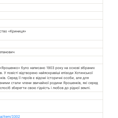
ство «Криниця»
епанович
 «Ярошенко» було написано 1903 року на основі зібраних
. У повісті відтворено найяскравіші епізоди Хотинської
ків. Серед її героїв є відомі історичні особи, але для
ними стали члени звичайної родини Ярошенків, які серед
посіб зберегти свою гідність і любов до рідної землі.
.ua/item/3302