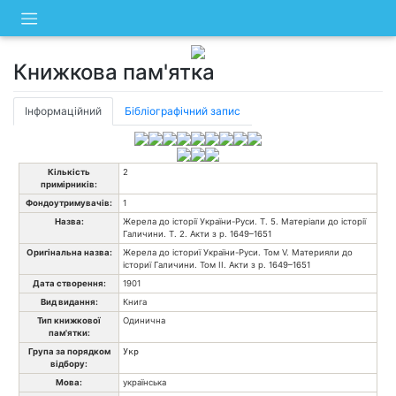
Skip
to
content
Книжкова пам'ятка
Інформаційний
Бібліографічний запис
Кількість
2
примірників:
Фондоутримувачів:
1
Назва:
Жерела до історії України-Руси. Т. 5. Матеріали до історії
Галичини. Т. 2. Акти з р. 1649–1651
Оригінальна назва:
Жерела до істориї України-Руси. Том V. Материяли до
істориї Галичини. Том ІІ. Акти з р. 1649–1651
Дата створення:
1901
Вид видання:
Книга
Тип книжкової
Одинична
пам'ятки:
Група за порядком
Укр
відбору:
Мова:
українська