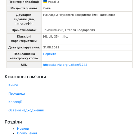
Територія (Країна):
Україна
Місце створення:
Львів
Друкарня,
Накладом Наукового Товариства імені Шевченка
видавництво,
типографія:
Причетні особи:
Томашівський, Степан Теодорович
Кількісні
[4], LII, 354, [1] с.
характеристики:
Дата декларування:
31.08.2022
Посилання на
Перейти
електронну копію:
URL:
https://kp.nlu.org.ua/item/3242
Книжкові пам’ятки
Книги
Періодика
Колекції
Останні надходження
Розділи
Новини
Оголошення