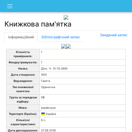
Skip
to
content
Книжкова пам'ятка
Зведений запис
Інформаційний
Бібліографічний запис
Кількість
1
примірників:
Фондоутримувачів:
1
Назва:
Діло. Ч. 13 (12.669)
Дата створення:
1931
Вид видання:
Газета
Тип книжкової
Одинична
пам'ятки:
Група за порядком
УВ
відбору:
Мова:
українська
Територія (Країна):
Україна
Кількісні
6 с.
характеристики:
Дата декларування:
27.09.2018