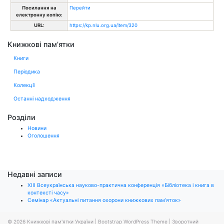
Посилання на
Перейти
електронну копію:
URL:
https://kp.nlu.org.ua/item/320
Книжкові пам’ятки
Книги
Періодика
Колекції
Останні надходження
Розділи
Новини
Оголошення
Недавні записи
ХІІІ Всеукраїнська науково-практична конференція «Бібліотека і книга в
контексті часу»
Семінар «Актуальні питання охорони книжкових пам’яток»
© 2026
Книжкові пам'ятки України
|
Bootstrap WordPress Theme
|
Зворотний