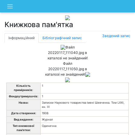
Skip
to
content
Книжкова пам'ятка
Зведений запис
Інформаційний
Бібліографічний запис
Файл
20220117_111040.jpg в
каталозі не знайдений!
Файл
20220117_111050.jpg в
каталозі не знайдений!
Кількість
1
примірників:
Фондоутримувачів:
1
Назва:
Записки Наукового товариства імені Шевченка. Том LХХІ,
кн. ІІІ
Дата створення:
1906
Вид видання:
Журнал
Тип книжкової
Одинична
пам'ятки: