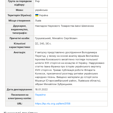
Група за порядком
Укр
відбору:
Мова:
українська
Територія (Країна):
Україна
Місце створення:
Львів
Друкарня,
Накладом Наукового Товариства імені Шевченка
видавництво,
типографія:
Причетні особи:
Грушевський, Михайло Сергійович
Кількісні
[2], 240, [4] с.
характеристики:
Анотація:
У випуску представлено дослідження Володимира
Перетца, у якому на основі аналізу віршів Веспасіяна
Ієроніма Коховського висвітлено погляди польської
шляхти XVII сторіччя на козацтво й Україну. Надруковано
статтю Івана Франка про історію українського вертепу
XVIIІ сторіччя. Триває публікація роботи Філарета
Колесси, присвяченої розгляду ритміки українських
народних пісень. Вміщено матеріали до історії села
Мшанця (Старосамбірський район, Львівська область),
зібрані Михайлом Зубрицьким.
Дата декларування:
18.01.2022
Посилання на
Перейти
електронну копію:
URL:
https://kp.nlu.org.ua/item/3156