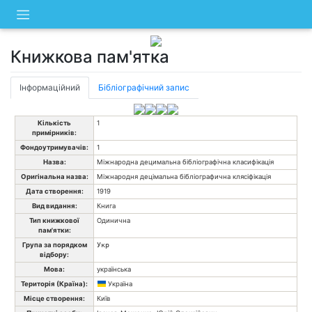
Skip
to
content
Книжкова пам'ятка
Інформаційний
Бібліографічний запис
Кількість
1
примірників:
Фондоутримувачів:
1
Назва:
Міжнародна децимальна бібліографічна класифікація
Оригінальна назва:
Міжнародня децімальна бібліографична клясіфікація
Дата створення:
1919
Вид видання:
Книга
Тип книжкової
Одинична
пам'ятки:
Група за порядком
Укр
відбору:
Мова:
українська
Територія (Країна):
Україна
Місце створення:
Київ