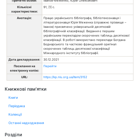
Причетні особи:
Іванов-Меженко, Юрій Олексійович
Кількісні
91, [1] с.
характеристики:
Анотація:
Працю українського бібліографа, бібліотекознавця і
літературознавця Юрія Меженка (справжнє прізвище –
Іванов) присвячено універсальній десятковій
бібліографічній класифікації. Видання є першим
українським перекладом скорочених таблиць десяткової
класифікації. В роботі використано переклади Богдана
Боднарського та частково французький оригінал
скорочених таблиць десяткової класифікації
Міжнародного інституту бібліографії.
Дата декларування:
30.12.2021
Посилання на
Перейти
електронну копію:
URL:
https://kp.nlu.org.ua/item/3152
Книжкові пам’ятки
Книги
Періодика
Колекції
Останні надходження
Розділи