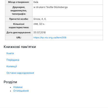
Місце створення:
Київ
Друкарня,
w drukarni Teofila Glücksberga
видавництво,
типографія:
Причетні особи:
Groza, А. К.
Кількісні
298, [2] s.
характеристики:
Дата декларування:
20.07.2018
URL:
https://kp.nlu.org.ua/item/306
Книжкові пам’ятки
Книги
Періодика
Колекції
Останні надходження
Розділи
Новини
Оголошення