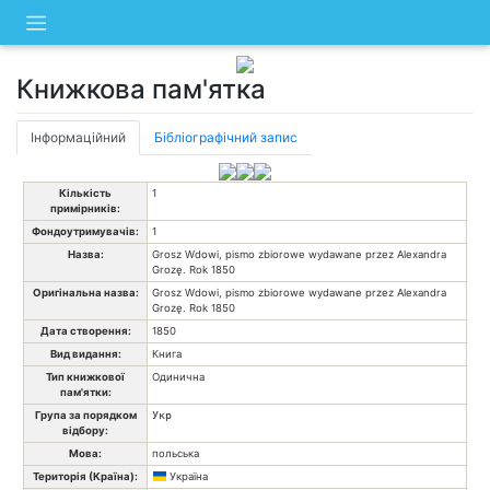
Skip
to
content
Книжкова пам'ятка
Інформаційний
Бібліографічний запис
Кількість
1
примірників:
Фондоутримувачів:
1
Назва:
Grosz Wdowi, pismo zbiorowe wydawane przez Alexandra
Grozę. Rok 1850
Оригінальна назва:
Grosz Wdowi, pismo zbiorowe wydawane przez Alexandra
Grozę. Rok 1850
Дата створення:
1850
Вид видання:
Книга
Тип книжкової
Одинична
пам'ятки:
Група за порядком
Укр
відбору:
Мова:
польська
Територія (Країна):
Україна