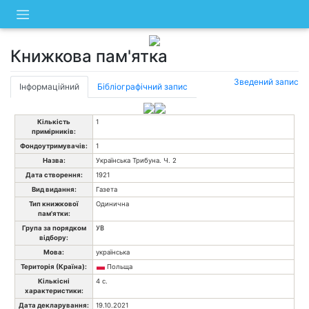
Skip
to
content
Книжкова пам'ятка
Зведений запис
Інформаційний
Бібліографічний запис
Кількість
1
примірників:
Фондоутримувачів:
1
Назва:
Українська Трибуна. Ч. 2
Дата створення:
1921
Вид видання:
Газета
Тип книжкової
Одинична
пам'ятки:
Група за порядком
УВ
відбору:
Мова:
українська
Територія (Країна):
Польща
Кількісні
4 с.
характеристики:
Дата декларування:
19.10.2021