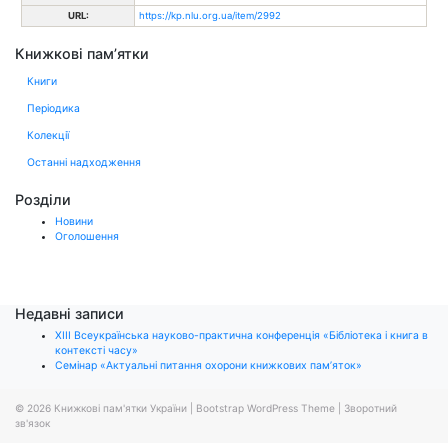
URL:
https://kp.nlu.org.ua/item/2992
Книжкові пам’ятки
Книги
Періодика
Колекції
Останні надходження
Розділи
Новини
Оголошення
Недавні записи
ХІІІ Всеукраїнська науково-практична конференція «Бібліотека і книга в
контексті часу»
Семінар «Актуальні питання охорони книжкових пам’яток»
© 2026
Книжкові пам'ятки України
|
Bootstrap WordPress Theme
|
Зворотний
зв'язок