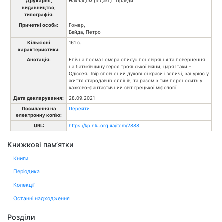
Друкарня,
Накладом редакції "Правди"
видавництво,
типографія:
Причетні особи:
Гомер,
Байда, Петро
Кількісні
161 с.
характеристики:
Анотація:
Епічна поема Гомера описує поневіряння та повернення
на батьківщину героя троянської війни, царя Ітаки –
Одіссея. Твір сповнений духовної краси і величі, занурює у
життя стародавніх еллінів, та разом з тим переносить у
казково-фантастичний світ грецької міфології.
Дата декларування:
28.09.2021
Посилання на
Перейти
електронну копію:
URL:
https://kp.nlu.org.ua/item/2888
Книжкові пам’ятки
Книги
Періодика
Колекції
Останні надходження
Розділи