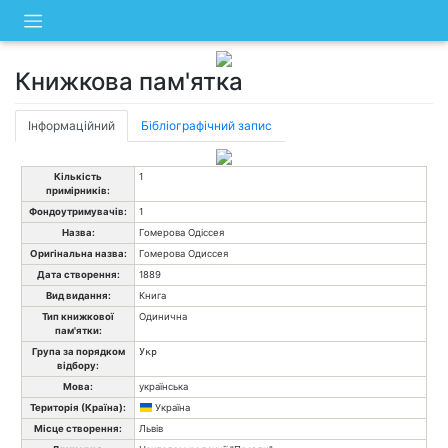
Skip
to
content
Книжкова пам'ятка
Інформаційний
Бібліографічний запис
Кількість
1
примірників:
Фондоутримувачів:
1
Назва:
Гомерова Одіссея
Оригінальна назва:
Гомерова Одиссея
Дата створення:
1889
Вид видання:
Книга
Тип книжкової
Одинична
пам'ятки:
Група за порядком
Укр
відбору:
Мова:
українська
Територія (Країна):
Україна
Місце створення:
Львів