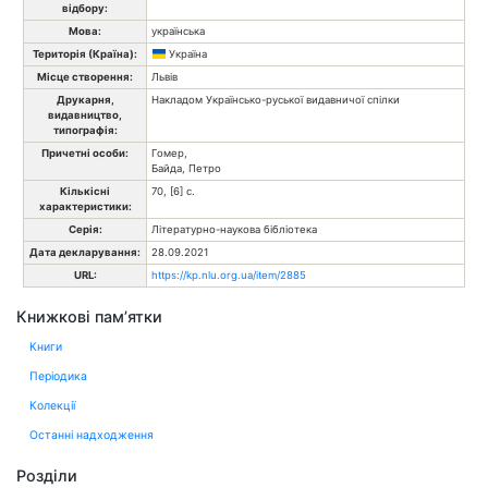
відбору:
Мова:
українська
Територія (Країна):
Україна
Місце створення:
Львів
Друкарня,
Накладом Українсько-руської видавничої спілки
видавництво,
типографія:
Причетні особи:
Гомер,
Байда, Петро
Кількісні
70, [6] с.
характеристики:
Серія:
Літературно-наукова бібліотека
Дата декларування:
28.09.2021
URL:
https://kp.nlu.org.ua/item/2885
Книжкові пам’ятки
Книги
Періодика
Колекції
Останні надходження
Розділи