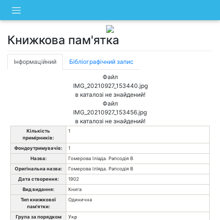
Skip
to
content
Книжкова пам'ятка
Інформаційний
Бібліографічний запис
Файл
IMG_20210927_153440.jpg
в каталозі не знайдений!
Файл
IMG_20210927_153456.jpg
в каталозі не знайдений!
Кількість
1
примірників:
Фондоутримувачів:
1
Назва:
Гомерова Іліада. Рапсодія В
Оригінальна назва:
Гомерова Ілїяда. Рапсодія В
Дата створення:
1902
Вид видання:
Книга
Тип книжкової
Одинична
пам'ятки:
Група за порядком
Укр