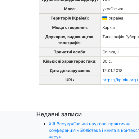
Мова:
українська
Територія (Країна):
Україна
Місце створення:
Харків
Друкарня, видавництво,
Типографія Губерн
типографія:
Причетні особи:
Спілка, І.
Кількісні характеристики:
30 с.
Дата декларування:
12.01.2018
URL:
https://kp.nlu.org.
Недавні записи
ХІІІ Всеукраїнська науково-практична
конференція «Бібліотека і книга в контекст
часу»