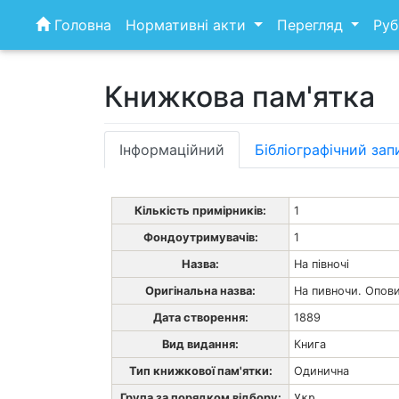
Skip
Головна
Нормативні акти
Перегляд
Руб
to
content
Книжкова пам'ятка
Інформаційний
Бібліографічний зап
Кількість примірників:
1
Фондоутримувачів:
1
Назва:
На півночі
Оригінальна назва:
На пивночи. Опов
Дата створення:
1889
Вид видання:
Книга
Тип книжкової пам'ятки:
Одинична
Група за порядком відбору:
Укр