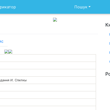
рикатор
Пошук
К
ис
Р
идання И. Спилкы