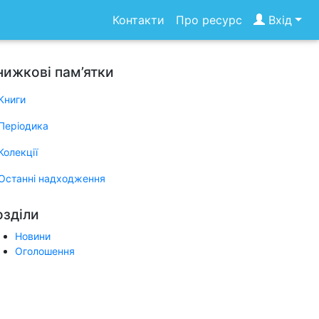
Контакти
Про ресурс
Вхід
нижкові пам’ятки
Книги
Періодика
Колекції
Останні надходження
озділи
Новини
Оголошення