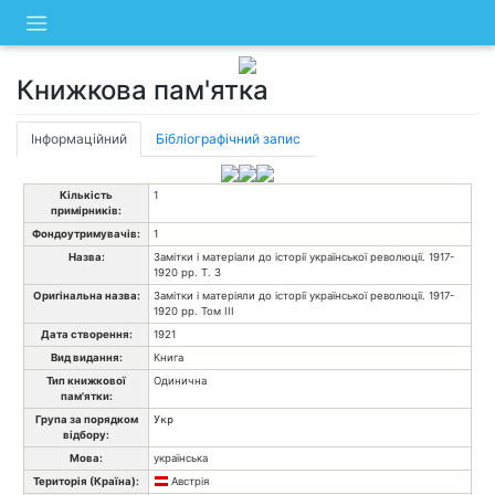
Skip
to
content
Книжкова пам'ятка
Інформаційний
Бібліографічний запис
Кількість
1
примірників:
Фондоутримувачів:
1
Назва:
Замітки і матеріали до історії української революції. 1917-
1920 рр. Т. 3
Оригінальна назва:
Замітки і матеріяли до історії української революції. 1917-
1920 рр. Том III
Дата створення:
1921
Вид видання:
Книга
Тип книжкової
Одинична
пам'ятки:
Група за порядком
Укр
відбору:
Мова:
українська
Територія (Країна):
Австрія