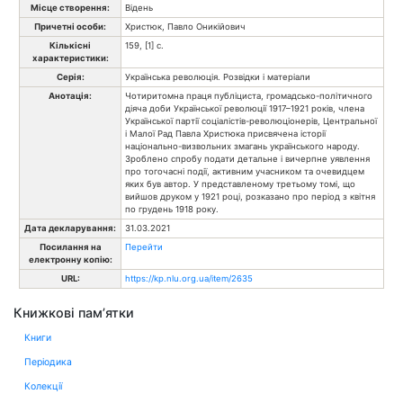
Місце створення:
Відень
Причетні особи:
Христюк, Павло Оникійович
Кількісні
159, [1] с.
характеристики:
Серія:
Українська революція. Розвідки і матеріали
Анотація:
Чотиритомна праця публіциста, громадсько-політичного
діяча доби Української революції 1917–1921 років, члена
Української партії соціалістів-революціонерів, Центральної
і Малої Рад Павла Христюка присвячена історії
національно-визвольних змагань українського народу.
Зроблено спробу подати детальне і вичерпне уявлення
про тогочасні події, активним учасником та очевидцем
яких був автор. У представленому третьому томі, що
вийшов друком у 1921 році, розказано про період з квітня
по грудень 1918 року.
Дата декларування:
31.03.2021
Посилання на
Перейти
електронну копію:
URL:
https://kp.nlu.org.ua/item/2635
Книжкові пам’ятки
Книги
Періодика
Колекції