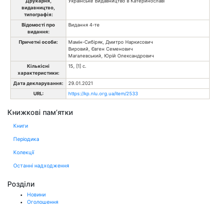
Друкарня,
Українське Видавництво в Катеринославі
видавництво,
типографія:
Відомості про
Видання 4-те
видання:
Причетні особи:
Мамін-Сибіряк, Дмитро Наркисович
Вировий, Євген Семенович
Магалевський, Юрій Олександрович
Кількісні
15, [1] с.
характеристики:
Дата декларування:
29.01.2021
URL:
https://kp.nlu.org.ua/item/2533
Книжкові пам’ятки
Книги
Періодика
Колекції
Останні надходження
Розділи
Новини
Оголошення