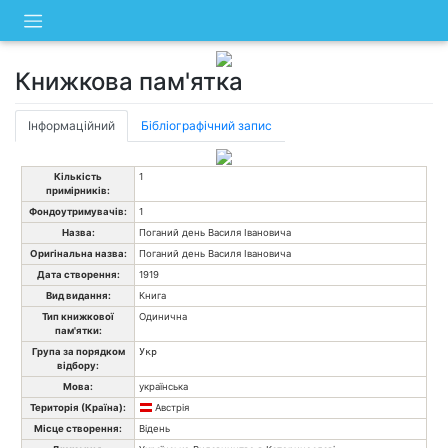
Skip
to
content
Книжкова пам'ятка
Інформаційний
Бібліографічний запис
Кількість
1
примірників:
Фондоутримувачів:
1
Назва:
Поганий день Василя Івановича
Оригінальна назва:
Поганий день Василя Івановича
Дата створення:
1919
Вид видання:
Книга
Тип книжкової
Одинична
пам'ятки:
Група за порядком
Укр
відбору:
Мова:
українська
Територія (Країна):
Австрія
Місце створення:
Відень