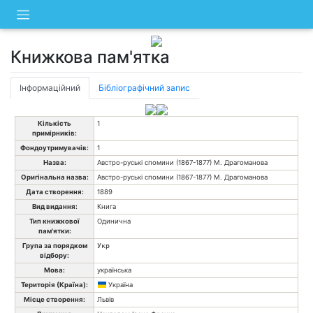
Skip
to
content
Книжкова пам'ятка
Інформаційний
Бібліографічний запис
Кількість
1
примірників:
Фондоутримувачів:
1
Назва:
Австро-руські спомини (1867-1877) М. Драгоманова
Оригінальна назва:
Австро-руські спомини (1867-1877) М. Драгоманова
Дата створення:
1889
Вид видання:
Книга
Тип книжкової
Одинична
пам'ятки:
Група за порядком
Укр
відбору:
Мова:
українська
Територія (Країна):
Україна
Місце створення:
Львів