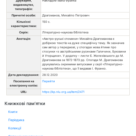
Друкарня,
Накладом Івана Франка
видавництво,
типографія:
Причетні особи:
Драгоманов, Михайло Петрович
Кількісні
150 с.
характеристики:
Серія:
Літературно-наукова бібліотека
Анотація:
«Австро-руські спомини» Михайла Драгоманова є
добіркою текстів на дуже специфічну тему. Як зазначив
сам автор у передмові, у спогадах мова йтиме про
стосунки «з австрійськими русинами Галичини, Буковини
й Угорщини». У додатку – листи Є. Желехівського до М.
Драгоманова за 1872-1873 pp. Спогади М. Драгоманова
друкувались окремими випусками у серії «Літературно-
наукова бібліотека», що її видавав І. Франко.
Дата декларування:
28.12.2020
Посилання на
Перейти
електронну копію:
URL:
https://kp.nlu.org.ua/item/2471
Книжкові пам’ятки
Книги
Періодика
Колекції