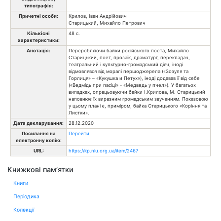
типографія:
Причетні особи:
Крилов, Іван Андрійович
Старицький, Михайло Петрович
Кількісні
48 с.
характеристики:
Анотація:
Переробляючи байки російського поета, Михайло
Старицький, поет, прозаїк, драматург, перекладач,
театральний і культурно-громадський діяч, іноді
відмовлявся від моралі першоджерела («Зозуля та
Горлиця» – «Кукушка и Петух»), іноді додавав її від себе
(«Ведмідь при пасіці» - «Медведь у пчел»). У багатьох
випадках, опрацьовуючи байки І.Крилова, М. Старицький
наповнює їх виразним громадським звучанням. Показовою
у цьому плані є, приміром, байка Старицького «Коріння та
Листки».
Дата декларування:
28.12.2020
Посилання на
Перейти
електронну копію:
URL:
https://kp.nlu.org.ua/item/2467
Книжкові пам’ятки
Книги
Періодика
Колекції