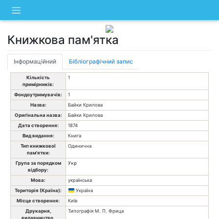
Skip
to
content
Книжкова пам'ятка
Інформаційний
Бібліографічний запис
Кількість
1
примірників:
Фондоутримувачів:
1
Назва:
Байки Крилова
Оригінальна назва:
Байки Крилова
Дата створення:
1874
Вид видання:
Книга
Тип книжкової
Одинична
пам'ятки:
Група за порядком
Укр
відбору:
Мова:
українська
Територія (Країна):
Україна
Місце створення:
Київ
Друкарня,
Типографія М. П. Фрица
видавництво,