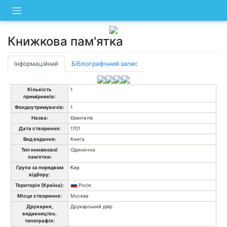
Skip
to
content
Книжкова пам'ятка
Інформаційний
Бібліографічний запис
Кількість
1
примірників:
Фондоутримувачів:
1
Назва:
Євангеліє
Дата створення:
1701
Вид видання:
Книга
Тип книжкової
Одинична
пам'ятки:
Група за порядком
Кир
відбору:
Територія (Країна):
Росія
Місце створення:
Москва
Друкарня,
Друкарський двір
видавництво,
типографія: