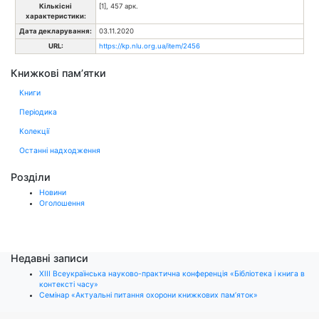
Кількісні
[1], 457 арк.
характеристики:
Дата декларування:
03.11.2020
URL:
https://kp.nlu.org.ua/item/2456
Книжкові пам’ятки
Книги
Періодика
Колекції
Останні надходження
Розділи
Новини
Оголошення
Недавні записи
ХІІІ Всеукраїнська науково-практична конференція «Бібліотека і книга в
контексті часу»
Семінар «Актуальні питання охорони книжкових пам’яток»