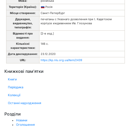
Мова:
російська
Територія (Країна):
Росія
Місце створення:
Санкт-Петербург
Друкарня,
печатаны с Указнаго дозволения при I. Кадетском
видавництво,
корпусе иждивением Ив: Глозунова
типографія:
Відомості про
[2-е изд.]
видання:
Кількісні
146 с.
характеристики:
Дата декларування:
23.12.2020
URL:
https://kp.nlu.org.ua/item/2439
Книжкові пам’ятки
Книги
Періодика
Колекції
Останні надходження
Розділи
Новини
Оголошення