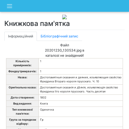
Skip
to
content
Книжкова пам'ятка
Інформаційний
Бібліографічний запис
Файл
20201230_130534.jpg в
каталозі не знайдений!
Кількість
1
примірників:
Фондоутримувачів:
1
Назва:
Достопамятныя сказания и деяния, изъявляющия свойство
Фридриха Втораго короля прусскаго. Ч. 10
Оригінальна назва:
Достопамятныя сказанія и дѣянія, изъявляющія свойство
Фридриха IIго короля прусскаго. Часть десятая
Дата створення:
1802
Вид видання:
Книга
Тип книжкової
Одинична
пам'ятки:
Група за порядком
Гр
відбору: