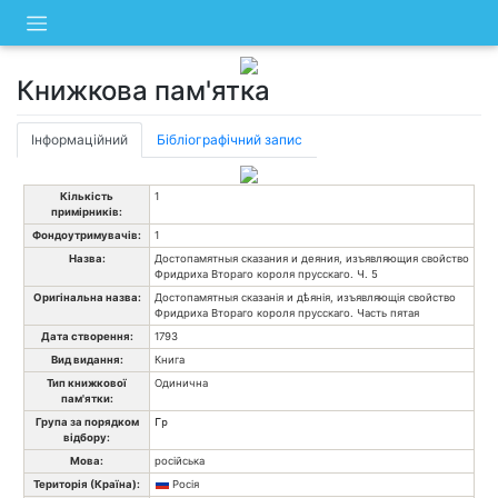
Skip
to
content
Книжкова пам'ятка
Інформаційний
Бібліографічний запис
Кількість
1
примірників:
Фондоутримувачів:
1
Назва:
Достопамятныя сказания и деяния, изъявляющия свойство
Фридриха Втораго короля прусскаго. Ч. 5
Оригінальна назва:
Достопамятныя сказанія и дѣянія, изъявляющія свойство
Фридриха Втораго короля прусскаго. Часть пятая
Дата створення:
1793
Вид видання:
Книга
Тип книжкової
Одинична
пам'ятки:
Група за порядком
Гр
відбору:
Мова:
російська
Територія (Країна):
Росія