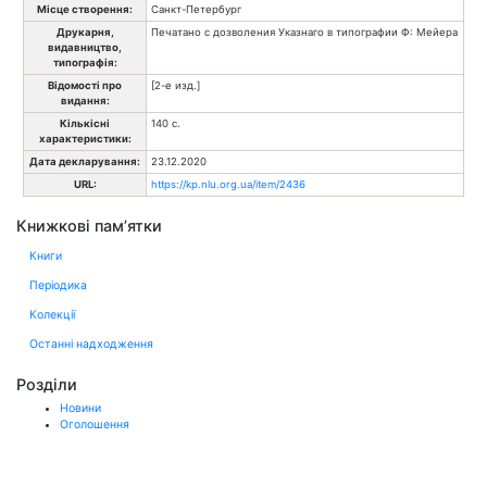
Місце створення:
Санкт-Петербург
Друкарня,
Печатано с дозволения Указнаго в типографии Ф: Мейера
видавництво,
типографія:
Відомості про
[2-е изд.]
видання:
Кількісні
140 с.
характеристики:
Дата декларування:
23.12.2020
URL:
https://kp.nlu.org.ua/item/2436
Книжкові пам’ятки
Книги
Періодика
Колекції
Останні надходження
Розділи
Новини
Оголошення