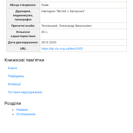
Місце створення:
Львів
Друкарня,
Накладом ”Вістий з Запорожа”
видавництво,
типографія:
Причетні особи:
Тисовський, Олександр Васильович
Кількісні
45 с.
характеристики:
Дата декларування:
29.12.2020
URL:
https://kp.nlu.org.ua/item/2431
Книжкові пам’ятки
Книги
Періодика
Колекції
Останні надходження
Розділи
Новини
Оголошення