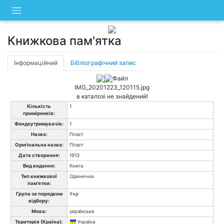
Skip
to
content
Книжкова пам'ятка
Інформаційний
Бібліографічний запис
Файл
IMG_20201223_120115.jpg
в каталозі не знайдений!
Кількість
1
примірників:
Фондоутримувачів:
1
Назва:
Пласт
Оригінальна назва:
Пласт
Дата створення:
1913
Вид видання:
Книга
Тип книжкової
Одинична
пам'ятки:
Група за порядком
Укр
відбору:
Мова:
українська
Територія (Країна):
Україна