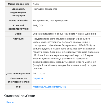
Місце створення:
Львів
Друкарня,
Накладом Товариства
видавництво,
типографія:
Причетні особи:
Верхратський, Іван Григорович
Кількісні
368, [2] с.
характеристики:
Серія:
Збірник філологічної секції Наукового т-ва ім. Шевченка
Анотація:
Представлена діалектологічна праця українського
мовознавця, натураліста, педагога, письменника і
громадського діяча Івана Верхратського (1846–1919), що
вийшла друком у Львові 1902 року, присвячена аналізу
говору лемків. Дослідження є найґрунтовнішою працею в
цій ділянці, що не втратила наукової вартості й зараз.
Вчений детально описує фонетичні і граматичні
особливості говору, наводить зразки живого мовлення
(повір'я й оповідання, загадки і приказки, пісні) та подає
словник.
Дата декларування:
29.12.2020
Посилання на
Перейти
електронну копію:
URL:
https://kp.nlu.org.ua/item/2415
Книжкові пам’ятки
Книги