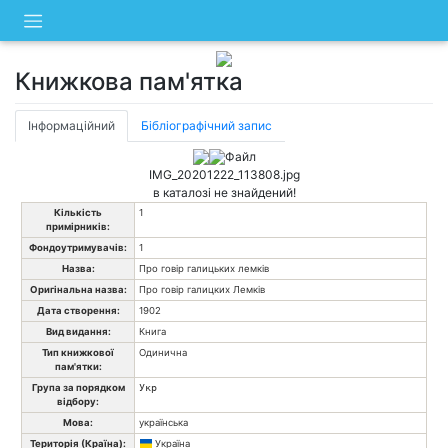
Skip
to
content
Книжкова пам'ятка
Інформаційний
Бібліографічний запис
Файл
IMG_20201222_113808.jpg
в каталозі не знайдений!
Кількість
1
примірників:
Фондоутримувачів:
1
Назва:
Про говір галицьких лемків
Оригінальна назва:
Про говір галицких Лемків
Дата створення:
1902
Вид видання:
Книга
Тип книжкової
Одинична
пам'ятки:
Група за порядком
Укр
відбору:
Мова:
українська
Територія (Країна):
Україна