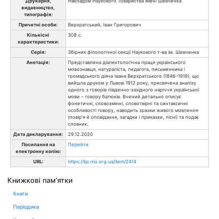
Друкарня,
Накладом Наукового Товариства імені Шевченка
видавництво,
типографія:
Причетні особи:
Верхратський, Іван Григорович
Кількісні
308 с.
характеристики:
Серія:
Збірник філологічної секції Наукового т-ва ім. Шевченка
Анотація:
Представлена діалектологічна праця українського
мовознавця, натураліста, педагога, письменника і
громадського діяча Івана Верхратського (1846–1919), що
вийшла друком у Львові 1912 року, присвячена аналізу
одного з говорів південно-західного наріччя української
мови – говору батюків. Вчений детально описує
фонетичні, словозмінні, словотвірні та синтаксичні
особливості говору, наводить зразки живого мовлення
(повір'я й оповідання, загадки і приказки, пісні) та подає
словник.
Дата декларування:
29.12.2020
Посилання на
Перейти
електронну копію:
URL:
https://kp.nlu.org.ua/item/2414
Книжкові пам’ятки
Книги
Періодика