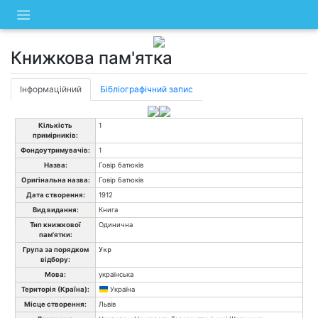
Skip
to
content
Книжкова пам'ятка
Інформаційний
Бібліографічний запис
Кількість
1
примірників:
Фондоутримувачів:
1
Назва:
Говір батюків
Оригінальна назва:
Говір батюків
Дата створення:
1912
Вид видання:
Книга
Тип книжкової
Одинична
пам'ятки:
Група за порядком
Укр
відбору:
Мова:
українська
Територія (Країна):
Україна
Місце створення:
Львів