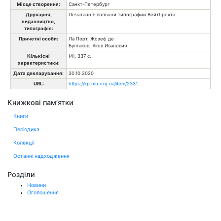
Місце створення:
Санкт-Петербург
Друкарня,
Печатано в вольной типографии Вейтбрехта
видавництво,
типографія:
Причетні особи:
Ла Порт, Жозеф де
Булгаков, Яков Иванович
Кількісні
[4], 337 с.
характеристики:
Дата декларування:
30.10.2020
URL:
https://kp.nlu.org.ua/item/2331
Книжкові пам’ятки
Книги
Періодика
Колекції
Останні надходження
Розділи
Новини
Оголошення