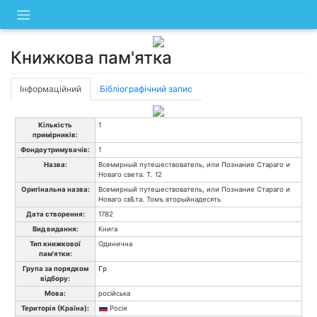
Skip
to
content
Книжкова пам'ятка
Інформаційний
Бібліографічний запис
Кількість
1
примірників:
Фондоутримувачів:
1
Назва:
Всемирный путешествователь, или Познание Стараго и
Новаго света. Т. 12
Оригінальна назва:
Всемирный путешествователь, или Познание Стараго и
Новаго свѣта. Томъ вторыйнадесять
Дата створення:
1782
Вид видання:
Книга
Тип книжкової
Одинична
пам'ятки:
Група за порядком
Гр
відбору:
Мова:
російська
Територія (Країна):
Росія