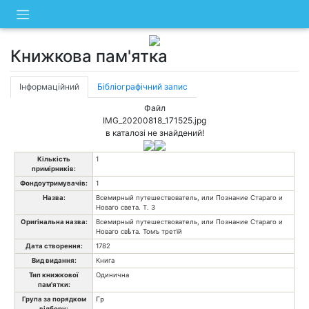
Skip
to
content
Книжкова пам'ятка
Інформаційний
Бібліографічний запис
Файл
IMG_20200818_171525.jpg
в каталозі не знайдений!
Кількість
1
примірників:
Фондоутримувачів:
1
Назва:
Всемирный путешествователь, или Познание Стараго и
Новаго света. Т. 3
Оригінальна назва:
Всемирный путешествователь, или Познание Стараго и
Новаго свѣта. Томъ третїй
Дата створення:
1782
Вид видання:
Книга
Тип книжкової
Одинична
пам'ятки:
Група за порядком
Гр
відбору: