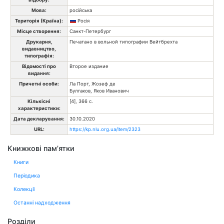
Мова:
російська
Територія (Країна):
Росія
Місце створення:
Санкт-Петербург
Друкарня,
Печатано в вольной типографии Вейтбрехта
видавництво,
типографія:
Відомості про
Второе издание
видання:
Причетні особи:
Ла Порт, Жозеф де
Булгаков, Яков Иванович
Кількісні
[4], 366 с.
характеристики:
Дата декларування:
30.10.2020
URL:
https://kp.nlu.org.ua/item/2323
Книжкові пам’ятки
Книги
Періодика
Колекції
Останні надходження
Розділи