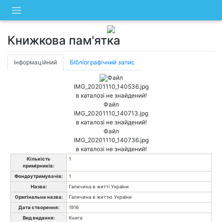
Skip
to
content
Книжкова пам'ятка
Інформаційний
Бібліографічний запис
Файл
IMG_20201110_140536.jpg
в каталозі не знайдений!
Файл
IMG_20201110_140713.jpg
в каталозі не знайдений!
Файл
IMG_20201110_140736.jpg
в каталозі не знайдений!
Кількість
1
примірників:
Фондоутримувачів:
1
Назва:
Галичина в житті України
Оригінальна назва:
Галичина в життю України
Дата створення:
1916
Вид видання:
Книга