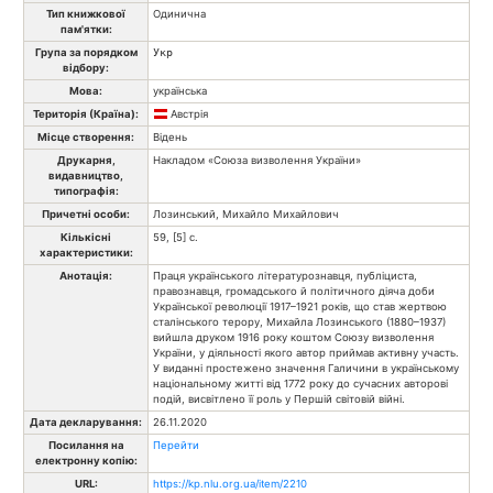
Тип книжкової
Одинична
пам'ятки:
Група за порядком
Укр
відбору:
Мова:
українська
Територія (Країна):
Австрія
Місце створення:
Відень
Друкарня,
Накладом «Союза визволення України»
видавництво,
типографія:
Причетні особи:
Лозинський, Михайло Михайлович
Кількісні
59, [5] с.
характеристики:
Анотація:
Праця українського літературознавця, публіциста,
правознавця, громадського й політичного діяча доби
Української революції 1917–1921 років, що став жертвою
сталінського терору, Михайла Лозинського (1880–1937)
вийшла друком 1916 року коштом Союзу визволення
України, у діяльності якого автор приймав активну участь.
У виданні простежено значення Галичини в українському
національному житті від 1772 року до сучасних авторові
подій, висвітлено її роль у Першій світовій війні.
Дата декларування:
26.11.2020
Посилання на
Перейти
електронну копію:
URL:
https://kp.nlu.org.ua/item/2210