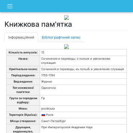
Skip
to
content
Книжкова пам'ятка
Інформаційний
Бібліографічний запис
Кількість випусків:
12
Назва:
Сочинения и переводы, к пользе и увеселению
служащия
Оригінальна назва:
Сочиненія и переводы, къ пользѣ и увеселенію служащїя
Період видання:
1755-1764
Вид видання:
Журнал
Тип книжкової
Одинична
пам'ятки:
Група за порядком
Гр
відбору:
Мова:
російська
Територія (Країна):
Росія
Місце створення:
Санкт-Петербург
Друкарня,
При Императорской Академии Наук
видавництво,