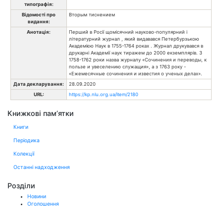
типографія:
Відомості про
Вторым тиснением
видання:
Анотація:
Перший в Росії щомісячний науково-популярний і
літературний журнал , який видавався Петербурзькою
Академією Наук в 1755-1764 роках . Журнал друкувався в
друкарні Академії наук тиражем до 2000 екземплярів. З
1758-1762 роки назва журналу «Сочинения и переводы, к
пользе и увеселению служащия», а з 1763 року -
«Ежемесячные сочинения и известия о ученых делах».
Дата декларування:
28.09.2020
URL:
https://kp.nlu.org.ua/item/2180
Книжкові пам’ятки
Книги
Періодика
Колекції
Останні надходження
Розділи
Новини
Оголошення