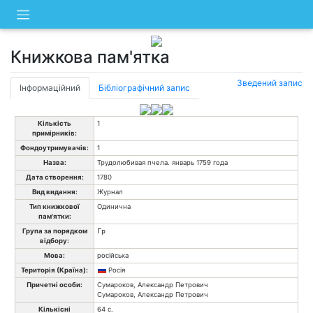
Skip
to
content
Книжкова пам'ятка
Зведений запис
Інформаційний
Бібліографічний запис
Кількість
1
примірників:
Фондоутримувачів:
1
Назва:
Трудолюбивая пчела. январь 1759 года
Дата створення:
1780
Вид видання:
Журнал
Тип книжкової
Одинична
пам'ятки:
Група за порядком
Гр
відбору:
Мова:
російська
Територія (Країна):
Росія
Причетні особи:
Сумароков, Александр Петрович
Сумароков, Александр Петрович
Кількісні
64 с.