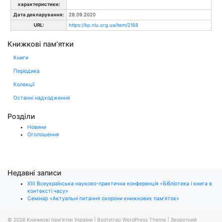
характеристики:
Дата декларування:
28.09.2020
URL:
https://kp.nlu.org.ua/item/2168
Книжкові пам’ятки
Книги
Періодика
Колекції
Останні надходження
Розділи
Новини
Оголошення
Недавні записи
ХІІІ Всеукраїнська науково-практична конференція «Бібліотека і книга в
контексті часу»
Семінар «Актуальні питання охорони книжкових пам’яток»
© 2026
Книжкові пам'ятки України
|
Bootstrap WordPress Theme
|
Зворотний