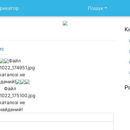
рикатор
Пошук
К
ис
Файл
1022_174951.jpg
каталозі не
йдений!
Р
Файл
1022_175100.jpg
каталозі не
найдений!