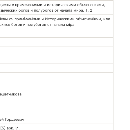
диевы с примечаниями и историческими объяснениями,
ыческих богов и полубогов от начала мира. Т. 2
іевы съ примѣчаніями и Историческими объясненїями, или
кихъ богов и полубогов от начала міра
Решетникова
ей Гордеевич
[5] арк. іл.