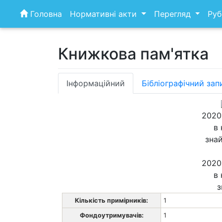
Skip
Головна
Нормативні акти
Перегляд
Руб
to
content
Книжкова пам'ятка
Інформаційний
Бібліографічний зап
2020
в 
зна
2020
в 
з
Кількість примірників:
1
Фондоутримувачів:
1