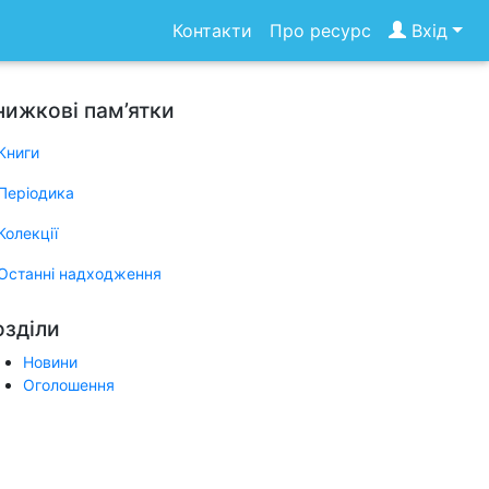
Контакти
Про ресурс
Вхід
нижкові пам’ятки
Книги
Періодика
Колекції
Останні надходження
озділи
Новини
Оголошення