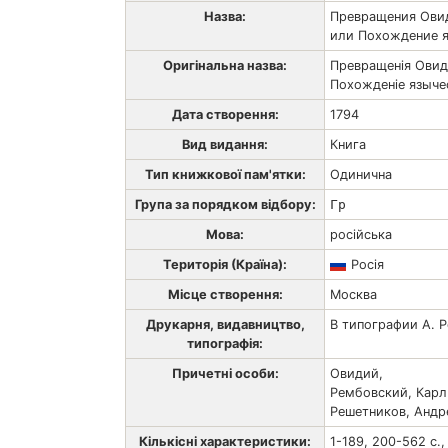
Назва:
Превращения Ови
или Похождение яз
Оригінальна назва:
Превращенія Овид
Похожденіе язычес
Дата створення:
1794
Вид видання:
Книга
Тип книжкової пам'ятки:
Одинична
Група за порядком відбору:
Гр
Мова:
російська
Територія (Країна):
Росія
Місце створення:
Москва
Друкарня, видавництво,
В типографии А. 
типографія:
Причетні особи:
Овидий,
Рембовский, Карл
Решетников, Андр
Кількісні характеристики:
1-189, 200-562 с., 