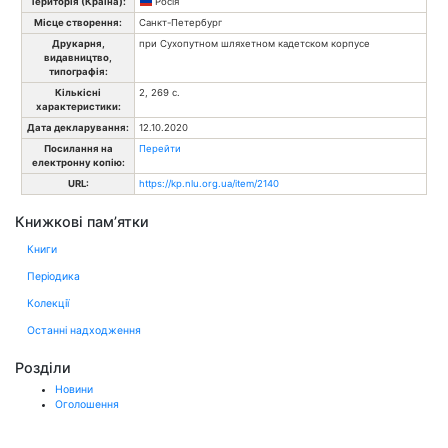
Територія (Країна):
Росія
Місце створення:
Санкт-Петербург
Друкарня,
при Сухопутном шляхетном кадетском корпусе
видавництво,
типографія:
Кількісні
2, 269 с.
характеристики:
Дата декларування:
12.10.2020
Посилання на
Перейти
електронну копію:
URL:
https://kp.nlu.org.ua/item/2140
Книжкові пам’ятки
Книги
Періодика
Колекції
Останні надходження
Розділи
Новини
Оголошення