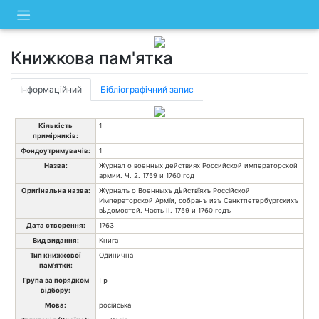
Skip
to
content
Книжкова пам'ятка
Інформаційний
Бібліографічний запис
Кількість
1
примірників:
Фондоутримувачів:
1
Назва:
Журнал о военных действиях Российской императорской
армии. Ч. 2. 1759 и 1760 год
Оригінальна назва:
Журналъ о Военныхъ дѣйствїяхъ Россійской
Императорской Армїи, собранъ изъ Санктпетербургскихъ
вѣдомостей. Часть II. 1759 и 1760 годъ
Дата створення:
1763
Вид видання:
Книга
Тип книжкової
Одинична
пам'ятки:
Група за порядком
Гр
відбору:
Мова:
російська