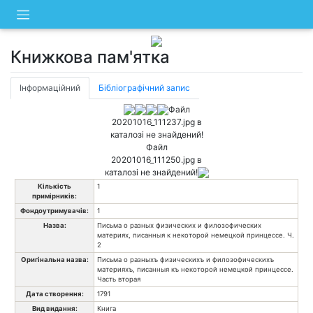
Skip
to
content
Книжкова пам'ятка
Інформаційний
Бібліографічний запис
Файл
20201016_111237.jpg в
каталозі не знайдений!
Файл
20201016_111250.jpg в
каталозі не знайдений!
Кількість
1
примірників:
Фондоутримувачів:
1
Назва:
Письма о разных физических и филозофических
материях, писанныя к некоторой немецкой принцессе. Ч.
2
Оригінальна назва:
Письма о разныхъ физическихъ и филозофическихъ
материяхъ, писанныя къ некоторой немецкой принцессе.
Часть вторая
Дата створення:
1791
Вид видання:
Книга