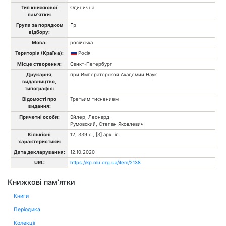
Тип книжкової
Одинична
пам'ятки:
Група за порядком
Гр
відбору:
Мова:
російська
Територія (Країна):
Росія
Місце створення:
Санкт-Петербург
Друкарня,
при Императорской Академии Наук
видавництво,
типографія:
Відомості про
Третьим тиснением
видання:
Причетні особи:
Эйлер, Леонард
Румовский, Степан Яковлевич
Кількісні
12, 339 с., [3] арк. іл.
характеристики:
Дата декларування:
12.10.2020
URL:
https://kp.nlu.org.ua/item/2138
Книжкові пам’ятки
Книги
Періодика
Колекції