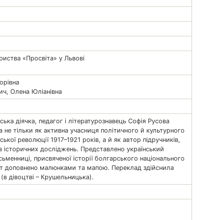
иства «Просвіта» у Львові
орівна
ич, Олена Юліанівна
ська діячка, педагог і літературознавець Софія Русова
а не тільки як активна учасниця політичного й культурного
ької революції 1917–1921 років, а й як автор підручників,
та історичних досліджень. Представлено український
сьменниці, присвяченої історії болгарського національного
ст доповнено малюнками та мапою. Переклад здійснила
в дівоцтві – Крушельницька).