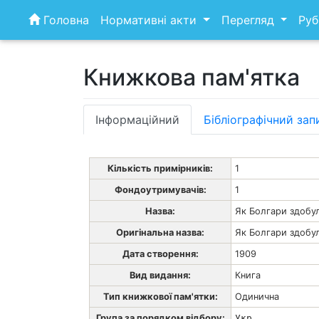
Skip
Головна
Нормативні акти
Перегляд
Руб
to
content
Книжкова пам'ятка
Інформаційний
Бібліографічний зап
Кількість примірників:
1
Фондоутримувачів:
1
Назва:
Як Болгари здобу
Оригінальна назва:
Як Болгари здобу
Дата створення:
1909
Вид видання:
Книга
Тип книжкової пам'ятки:
Одинична
Група за порядком відбору:
Укр