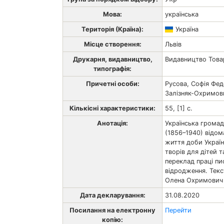
Мова:
українська
Територія (Країна):
Україна
Місце створення:
Львів
Друкарня, видавництво,
Видавництво Товар
типографія:
Причетні особи:
Русова, Софія Фед
Залізняк-Охримов
Кількісні характеристики:
55, [1] с.
Анотація:
Українська громад
(1856–1940) відом
життя доби Українс
творів для дітей 
переклад праці пи
відродження. Тек
Олена Охримович (
Дата декларування:
31.08.2020
Посилання на електронну
Перейти
копію: