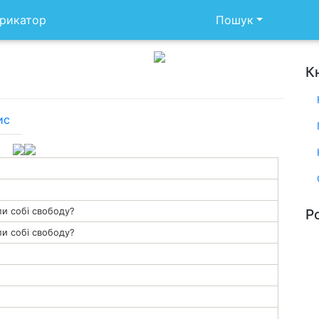
рикатор
Пошук
К
ис
ли собі свободу?
Р
ли собі свободу?