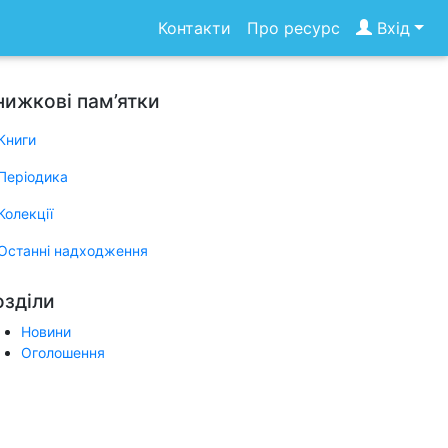
Контакти
Про ресурс
Вхід
нижкові пам’ятки
Книги
Періодика
Колекції
Останні надходження
озділи
Новини
Оголошення