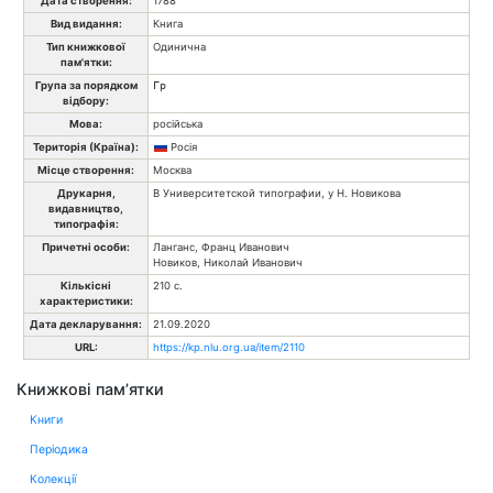
Дата створення:
1788
Вид видання:
Книга
Тип книжкової
Одинична
пам'ятки:
Група за порядком
Гр
відбору:
Мова:
російська
Територія (Країна):
Росія
Місце створення:
Москва
Друкарня,
В Университетской типографии, у Н. Новикова
видавництво,
типографія:
Причетні особи:
Ланганс, Франц Иванович
Новиков, Николай Иванович
Кількісні
210 с.
характеристики:
Дата декларування:
21.09.2020
URL:
https://kp.nlu.org.ua/item/2110
Книжкові пам’ятки
Книги
Періодика
Колекції