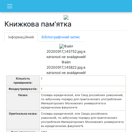
Skip
to
content
Книжкова пам'ятка
Інформаційний
Бібліографічний запис
Файл
20200917_145752.jpg в
каталозі не знайдений!
Файл
20200917_145822.jpg в
каталозі не знайдений!
Кількість
1
примірників:
Фондоутримувачів:
1
Назва:
Словарь юридической, или Свод российских узаконений,
по азбучному порядку для практическаго употребления
Императорскаго Московскаго университета в
юридическом факультете
Оригінальна назва:
Словарь юридической, или Сводъ россійскихъ
узаконеній, по азбучному порядку для практическаго
употребленія Императорскаго Московскаго университета
въ юридическомъ факультетѣ