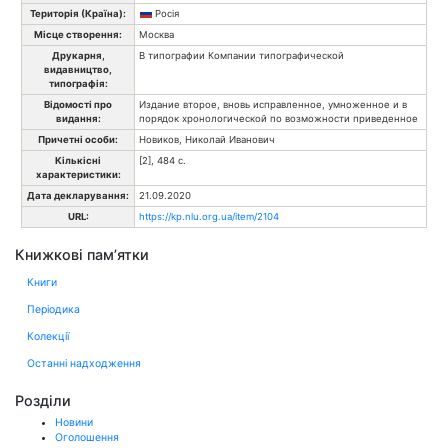
Територія (Країна):
Росія
Місце створення:
Москва
Друкарня,
В типографии Компании типографической
видавництво,
типографія:
Відомості про
Издание второе, вновь исправленное, умноженное и в
видання:
порядок хронологической по возможности приведенное
Причетні особи:
Новиков, Николай Иванович
Кількісні
[2], 484 с.
характеристики:
Дата декларування:
21.09.2020
URL:
https://kp.nlu.org.ua/item/2104
Книжкові пам’ятки
Книги
Періодика
Колекції
Останні надходження
Розділи
Новини
Оголошення