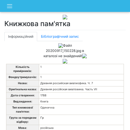
Skip
to
content
Книжкова пам'ятка
Інформаційний
Бібліографічний запис
Файл
20200917_150228.jpg в
каталозі не знайдений!
Кількість
1
примірників:
Фондоутримувачів:
1
Назва:
Древняя российская вивлиофика. Ч. 7
Оригінальна назва:
Древняя россійская вивліоөика. Часть VII
Дата створення:
1788
Вид видання:
Книга
Тип книжкової
Одинична
пам'ятки:
Група за порядком
Гр
відбору:
Мова:
російська