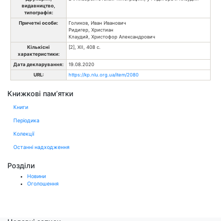
видавництво,
типографія:
Причетні особи:
Голиков, Иван Иванович
Ридигер, Христиан
Клаудий, Христофор Александрович
Кількісні
[2], XII, 408 с.
характеристики:
Дата декларування:
19.08.2020
URL:
https://kp.nlu.org.ua/item/2080
Книжкові пам’ятки
Книги
Періодика
Колекції
Останні надходження
Розділи
Новини
Оголошення