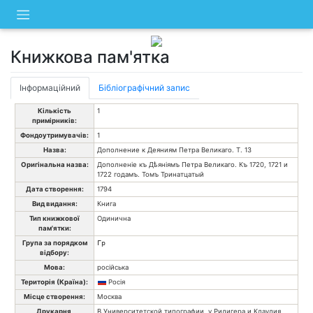
Skip
to
content
Книжкова пам'ятка
Інформаційний
Бібліографічний запис
Кількість
1
примірників:
Фондоутримувачів:
1
Назва:
Дополнение к Деяниям Петра Великаго. Т. 13
Оригінальна назва:
Дополненіе къ Дѣяніямъ Петра Великаго. Къ 1720, 1721 и
1722 годамъ. Томъ Тринатцатый
Дата створення:
1794
Вид видання:
Книга
Тип книжкової
Одинична
пам'ятки:
Група за порядком
Гр
відбору:
Мова:
російська
Територія (Країна):
Росія
Місце створення:
Москва
Друкарня,
В Университетской типографии, у Ридигера и Клаудия