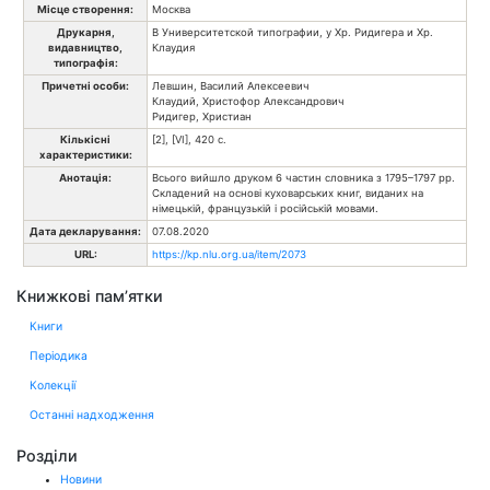
Місце створення:
Москва
Друкарня,
В Университетской типографии, у Хр. Ридигера и Хр.
видавництво,
Клаудия
типографія:
Причетні особи:
Левшин, Василий Алексеевич
Клаудий, Христофор Александрович
Ридигер, Христиан
Кількісні
[2], [VI], 420 с.
характеристики:
Анотація:
Всього вийшло друком 6 частин словника з 1795–1797 рр.
Складений на основі куховарських книг, виданих на
німецькій, французькій і російській мовами.
Дата декларування:
07.08.2020
URL:
https://kp.nlu.org.ua/item/2073
Книжкові пам’ятки
Книги
Періодика
Колекції
Останні надходження
Розділи
Новини