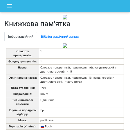
Skip
to
content
Книжкова пам'ятка
Інформаційний
Бібліографічний запис
Кількість
1
примірників:
Фондоутримувачів:
1
Назва:
Словарь поваренный, приспешничий, кандиторский и
дистиллаторский. Ч. 5
Оригінальна назва:
Словарь поваренный, приспешничій, кандиторскіи и
дистиллаторскій. Часть Пятая
Дата створення:
1796
Вид видання:
Книга
Тип книжкової
Одинична
пам'ятки:
Група за порядком
Гр
відбору:
Мова:
російська
Територія (Країна):
Росія