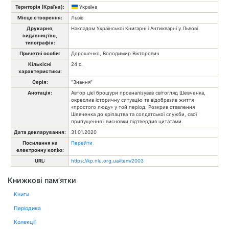
Територія (Країна):
Україна
Місце створення:
Львів
Друкарня,
Накладом Української Книгарні і Антикварні у Львові
видавництво,
типографія:
Причетні особи:
Дорошенко, Володимир Вікторович
Кількісні
24 с.
характеристики:
Серія:
"Знання"
Анотація:
Автор цієї брошури проаналізував світогляд Шевченка,
окреслив історичну ситуацію та відобразив життя
«простого люду» у той період. Розкрив ставлення
Шевченка до кріпацтва та солдатської служби, свої
припущення і висновки підтвердив цитатами.
Дата декларування:
31.01.2020
Посилання на
Перейти
електронну копію:
URL:
https://kp.nlu.org.ua/item/2003
Книжкові пам’ятки
Книги
Періодика
Колекції