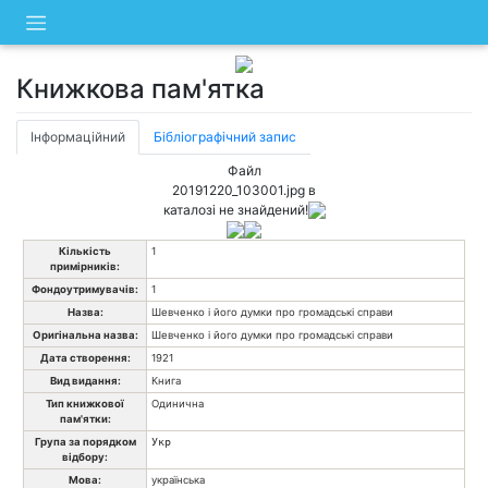
Skip
to
content
Книжкова пам'ятка
Інформаційний
Бібліографічний запис
Файл
20191220_103001.jpg в
каталозі не знайдений!
Кількість
1
примірників:
Фондоутримувачів:
1
Назва:
Шевченко і його думки про громадські справи
Оригінальна назва:
Шевченко і його думки про громадські справи
Дата створення:
1921
Вид видання:
Книга
Тип книжкової
Одинична
пам'ятки:
Група за порядком
Укр
відбору:
Мова:
українська