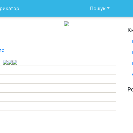
рикатор
Пошук
К
ис
Р