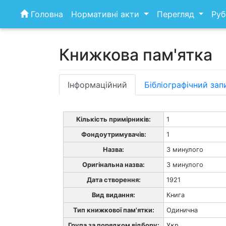
Skip
Головна
Нормативні акти
Перегляд
Руб
to
content
Книжкова пам'ятка
Інформаційний
Бібліографічний зап
Кількість примірників:
1
Фондоутримувачів:
1
Назва:
З минулого
Оригінальна назва:
З минулого
Дата створення:
1921
Вид видання:
Книга
Тип книжкової пам'ятки:
Одинична
Група за порядком відбору:
Укр