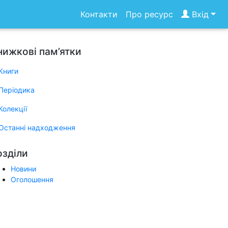
Контакти
Про ресурс
Вхід
нижкові пам’ятки
Книги
Періодика
Колекції
Останні надходження
озділи
Новини
Оголошення