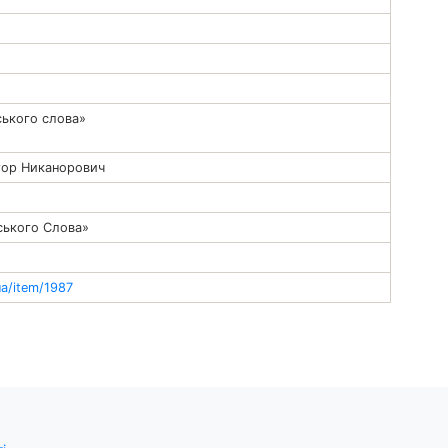
ського слова»
ктор Никанорович
.
нського Слова»
ua/item/1987