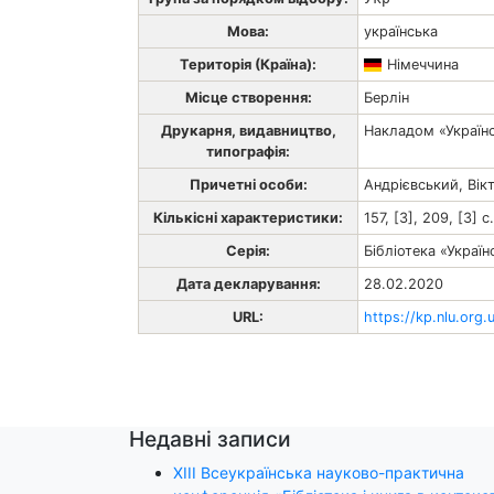
Мова:
українська
Територія (Країна):
Німеччина
Місце створення:
Берлін
Друкарня, видавництво,
Накладом «Україн
типографія:
Причетні особи:
Андрієвський, Ві
Кількісні характеристики:
157, [3], 209, [3] c
Серія:
Бібліотека «Украї
Дата декларування:
28.02.2020
URL:
https://kp.nlu.org.
Недавні записи
ХІІІ Всеукраїнська науково-практична