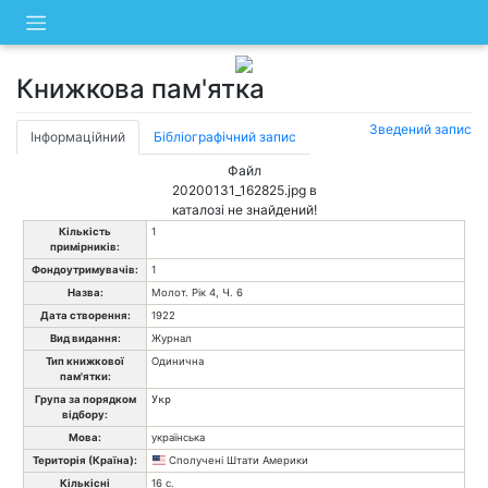
Skip
to
content
Книжкова пам'ятка
Зведений запис
Інформаційний
Бібліографічний запис
Файл
20200131_162825.jpg в
каталозі не знайдений!
Кількість
1
примірників:
Фондоутримувачів:
1
Назва:
Молот. Рік 4, Ч. 6
Дата створення:
1922
Вид видання:
Журнал
Тип книжкової
Одинична
пам'ятки:
Група за порядком
Укр
відбору:
Мова:
українська
Територія (Країна):
Сполучені Штати Америки
Кількісні
16 с.