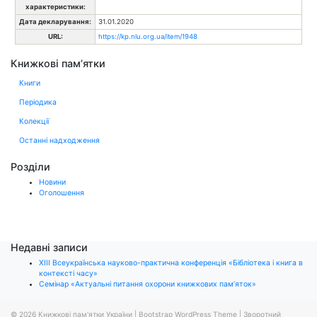
характеристики:
Дата декларування:
31.01.2020
URL:
https://kp.nlu.org.ua/item/1948
Книжкові пам’ятки
Книги
Періодика
Колекції
Останні надходження
Розділи
Новини
Оголошення
Недавні записи
ХІІІ Всеукраїнська науково-практична конференція «Бібліотека і книга в
контексті часу»
Семінар «Актуальні питання охорони книжкових пам’яток»
© 2026
Книжкові пам'ятки України
|
Bootstrap WordPress Theme
|
Зворотний