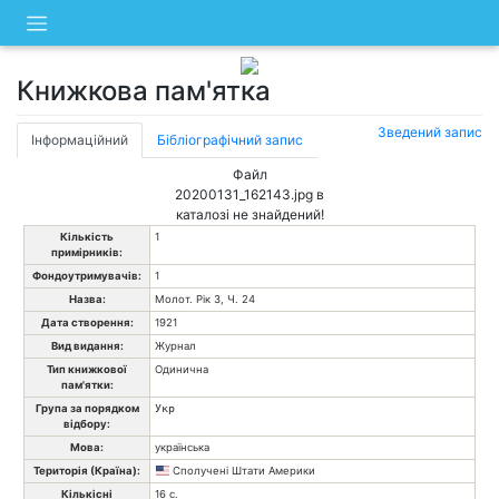
Skip
to
content
Книжкова пам'ятка
Зведений запис
Інформаційний
Бібліографічний запис
Файл
20200131_162143.jpg в
каталозі не знайдений!
Кількість
1
примірників:
Фондоутримувачів:
1
Назва:
Молот. Рік 3, Ч. 24
Дата створення:
1921
Вид видання:
Журнал
Тип книжкової
Одинична
пам'ятки:
Група за порядком
Укр
відбору:
Мова:
українська
Територія (Країна):
Сполучені Штати Америки
Кількісні
16 с.