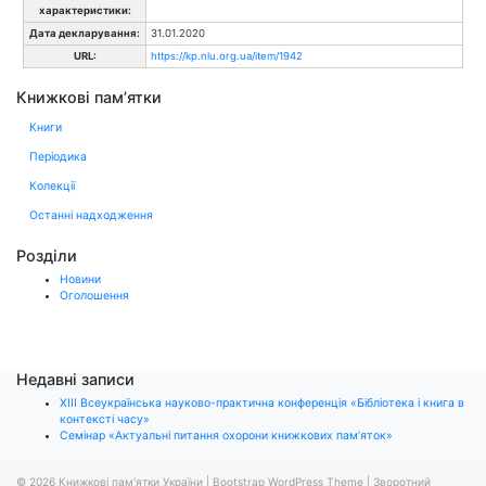
характеристики:
Дата декларування:
31.01.2020
URL:
https://kp.nlu.org.ua/item/1942
Книжкові пам’ятки
Книги
Періодика
Колекції
Останні надходження
Розділи
Новини
Оголошення
Недавні записи
ХІІІ Всеукраїнська науково-практична конференція «Бібліотека і книга в
контексті часу»
Семінар «Актуальні питання охорони книжкових пам’яток»
© 2026
Книжкові пам'ятки України
|
Bootstrap WordPress Theme
|
Зворотний