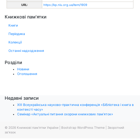
URL:
https://kp.nlu.org.ua/item/1909
Книжкові пам’ятки
Книги
Періодика
Колекції
Останні надходження
Розділи
Новини
Оголошення
Недавні записи
ХІІІ Всеукраїнська науково-практична конференція «Бібліотека і книга в
контексті часу»
Семінар «Актуальні питання охорони книжкових пам’яток»
© 2026
Книжкові пам'ятки України
|
Bootstrap WordPress Theme
|
Зворотний
зв'язок