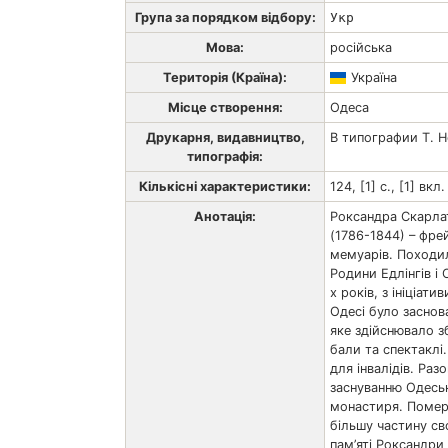
Група за порядком відбору:
Укр
Мова:
російська
Територія (Країна):
Україна
Місце створення:
Одеса
Друкарня, видавництво,
В типографии Т. 
типографія:
Кількісні характеристики:
124, [1] с., [1] вкл
Анотація:
Роксандра Скарлат
(1786-1844) – фре
мемуарів. Походи
Родини Едлінгів і
х років, з ініціат
Одесі було заснов
яке здійснювало з
бали та спектаклі
для інвалідів. Ра
заснуванню Одесь
монастиря. Померл
більшу частину св
пам’яті Роксандри