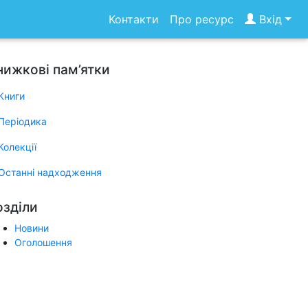
Контакти
Про ресурс
Вхід
нижкові пам’ятки
Книги
Періодика
Колекції
Останні надходження
озділи
Новини
Оголошення