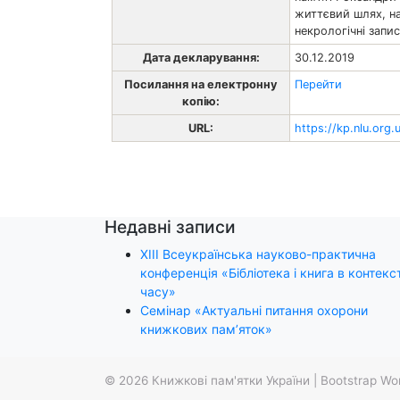
життєвий шлях, н
некрологічні запи
Дата декларування:
30.12.2019
Посилання на електронну
Перейти
копію:
URL:
https://kp.nlu.org.
Недавні записи
ХІІІ Всеукраїнська науково-практична
конференція «Бібліотека і книга в контекст
часу»
Семінар «Актуальні питання охорони
книжкових пам’яток»
© 2026
Книжкові пам'ятки України
|
Bootstrap Wo