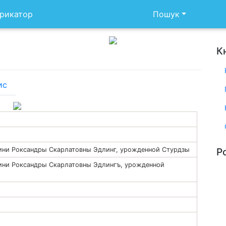
рикатор
Пошук
К
ис
ини Роксандры Скарлатовны Эдлинг, урожденной Стурдзы
Р
ини Роксандры Скарлатовны Эдлингъ, урожденной