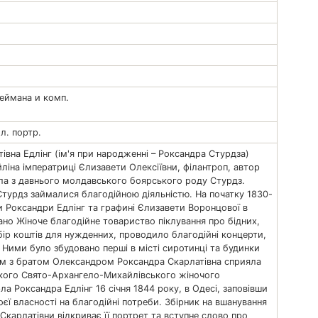
Неймана и комп.
. л. портр.
івна Едлінг (ім'я при народженні – Роксандра Стурдза)
йліна імператриці Єлизавети Олексіївни, філантроп, автор
ла з давнього молдавського боярського роду Стурдз.
 Стурдз займалися благодійною діяльністю. На початку 1830-
иви Роксандри Едлінг та графині Єлизавети Воронцової в
ано Жіноче благодійне товариство піклування про бідних,
бір коштів для нужденних, проводило благодійні концерти,
. Ними було збудовано перші в місті сиротинці та будинки
зом з братом Олександром Роксандра Скарлатівна сприяла
кого Свято-Архангело-Михайлівського жіночого
а Роксандра Едлінг 16 січня 1844 року, в Одесі, заповівши
оєї власності на благодійні потреби. Збірник на вшанування
 Скарлатівни відкриває її портрет та вступне слово про