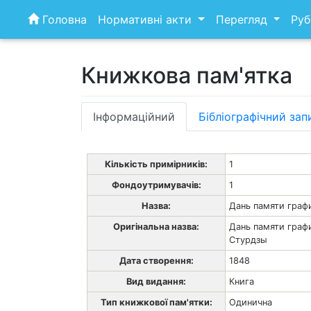
Skip
Головна
Нормативні акти
Перегляд
Руб
to
content
Книжкова пам'ятка
Інформаційний
Бібліографічний зап
Кількість примірників:
1
Фондоутримувачів:
1
Назва:
Дань памяти граф
Оригінальна назва:
Дань памяти граф
Стурдзы
Дата створення:
1848
Вид видання:
Книга
Тип книжкової пам'ятки:
Одинична