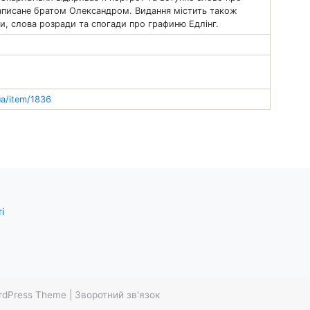
аписане братом Олександром. Видання містить також
си, слова розради та спогади про графиню Едлінг.
ua/item/1836
і
rdPress Theme
|
Зворотний зв'язок