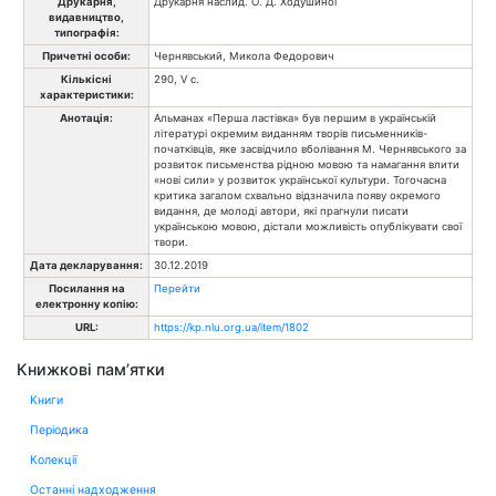
Друкарня,
Друкарня наслид. О. Д. Ходушиної
видавництво,
типографія:
Причетні особи:
Чернявський, Микола Федорович
Кількісні
290, V с.
характеристики:
Анотація:
Альманах «Перша ластівка» був першим в українській
літературі окремим виданням творів письменників-
початківців, яке засвідчило вболівання М. Чернявського за
розвиток письменства рідною мовою та намагання влити
«нові сили» у розвиток української культури. Тогочасна
критика загалом схвально відзначила появу окремого
видання, де молоді автори, які прагнули писати
українською мовою, дістали можливість опублікувати свої
твори.
Дата декларування:
30.12.2019
Посилання на
Перейти
електронну копію:
URL:
https://kp.nlu.org.ua/item/1802
Книжкові пам’ятки
Книги
Періодика
Колекції
Останні надходження