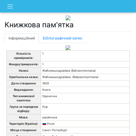
Skip
to
content
Книжкова пам'ятка
Інформаційний
Бібліографічний запис
Кількість
1
примірників:
Фондоутримувачів:
1
Назва:
Жабомишодраківка (Batraxomiomaxia)
Оригінальна назва:
Жабомышодраківка. (Batpaxomyomaxia)
Дата створення:
1859
Вид видання:
Книга
Тип книжкової
Одинична
пам'ятки:
Група за порядком
Укр
відбору:
Мова:
українська
Територія (Країна):
Росія
Місце створення:
Санкт-Петербург