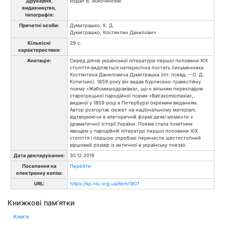
Друкарня,
Издал В. Аскоченскій
видавництво,
типографія:
Причетні особи:
Думитрашко, К. Д.
Думитрашко, Костянтин Данилович
Кількісні
29 с.
характеристики:
Анотація:
Серед діячів української літератури першої половини ХІХ
століття виділяється непересічна постать письменника
Костянтина Даниловича Думитрашка (літ. псевд. – О. Д.
Копитько). 1859 року він видав бурлескно-травестійну
поему «Жабомишодраківка», що є вільним перекладом
старогрецької пародійної поеми «Batraxomiomaxia»,
виданої у 1859 році в Петербурзі окремим виданням.
Автор розгортає сюжет на національному матеріалі,
відтворюючи в алегоричній формі деякі моменти з
драматичної історії України. Поема стала помітним
явищем у пародійній літературі першої половини ХІХ
століття і першою спробою перенести шестистопний
віршовий розмір із античної в українську поезію.
Дата декларування:
30.12.2019
Посилання на
Перейти
електронну копію:
URL:
https://kp.nlu.org.ua/item/1801
Книжкові пам’ятки
Книги