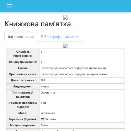
Skip
to
content
Книжкова пам'ятка
Інформаційний
Бібліографічний запис
Кількість
2
примірників:
Фондоутримувачів:
1
Назва:
Першому українському борцеві за права жінки
Оригінальна назва:
Першому українському борцеви за права жінки
Дата створення:
1921
Вид видання:
Книга
Тип книжкової
Одинична
пам'ятки:
Група за порядком
Укр
відбору:
Мова:
українська
Територія (Країна):
Україна
Місце створення:
Львів