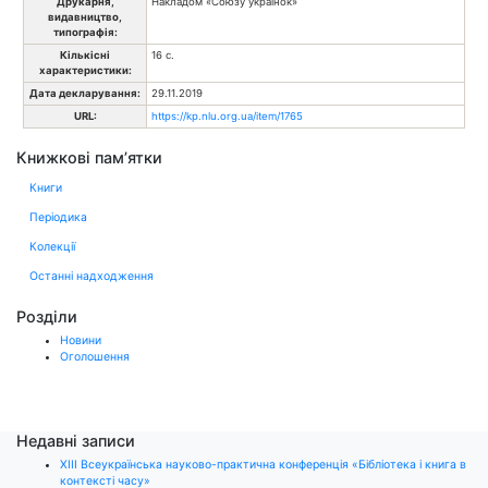
Друкарня,
Накладом «Союзу українок»
видавництво,
типографія:
Кількісні
16 с.
характеристики:
Дата декларування:
29.11.2019
URL:
https://kp.nlu.org.ua/item/1765
Книжкові пам’ятки
Книги
Періодика
Колекції
Останні надходження
Розділи
Новини
Оголошення
Недавні записи
ХІІІ Всеукраїнська науково-практична конференція «Бібліотека і книга в
контексті часу»