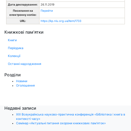
Дата декларування:
26.11.2019
Посилання на
Перейти
електронну копію:
URL:
https://kp.nlu.org.ua/item/1733
Книжкові пам’ятки
Книги
Періодика
Колекції
Останні надходження
Розділи
Новини
Оголошення
Недавні записи
ХІІІ Всеукраїнська науково-практична конференція «Бібліотека і книга в
контексті часу»
Семінар «Актуальні питання охорони книжкових пам’яток»