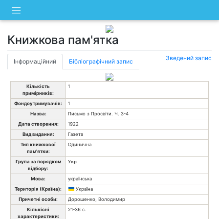
Skip
to
content
Книжкова пам'ятка
Зведений запис
Інформаційний
Бібліографічний запис
Кількість
1
примірників:
Фондоутримувачів:
1
Назва:
Письмо з Просвіти. Ч. 3-4
Дата створення:
1922
Вид видання:
Газета
Тип книжкової
Одинична
пам'ятки:
Група за порядком
Укр
відбору:
Мова:
українська
Територія (Країна):
Україна
Причетні особи:
Дорошенко, Володимир
Кількісні
21-36 с.
характеристики: