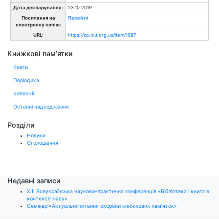
Дата декларування:
23.10.2019
Посилання на
Перейти
електронну копію:
URL:
https://kp.nlu.org.ua/item/1687
Книжкові пам’ятки
Книги
Періодика
Колекції
Останні надходження
Розділи
Новини
Оголошення
Недавні записи
ХІІІ Всеукраїнська науково-практична конференція «Бібліотека і книга в
контексті часу»
Семінар «Актуальні питання охорони книжкових пам’яток»