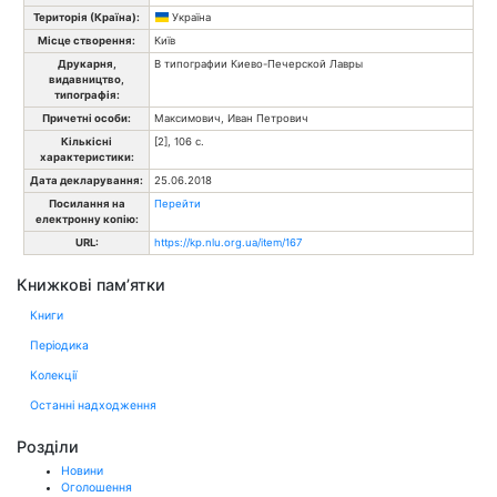
Територія (Країна):
Україна
Місце створення:
Київ
Друкарня,
В типографии Киево-Печерской Лавры
видавництво,
типографія:
Причетні особи:
Максимович, Иван Петрович
Кількісні
[2], 106 с.
характеристики:
Дата декларування:
25.06.2018
Посилання на
Перейти
електронну копію:
URL:
https://kp.nlu.org.ua/item/167
Книжкові пам’ятки
Книги
Періодика
Колекції
Останні надходження
Розділи
Новини
Оголошення