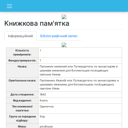
Skip
to
content
Книжкова пам'ятка
Інформаційний
Бібліографічний запис
Кількість
1
примірників:
Фондоутримувачів:
1
Назва:
Паломник киевский или Путеводитель по монастырям и
церквам киевским для богомольцев посещающих
святыню Киева
Оригінальна назва:
Палóмникъ Кієвскїй или Путеводитель по монастырямъ и
церквамъ кіевскимъ для богомольцевъ посѣщающихъ
свѧты́ню Кіева
Дата створення:
1842
Вид видання:
Книга
Тип книжкової
Одинична
пам'ятки:
Група за порядком
Укр
відбору:
Мова:
російська