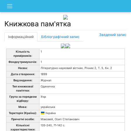
Skip
to
content
Книжкова пам'ятка
Зведений запис
Інформаційний
Бібліографічний запис
Кількість
1
примірників:
Фондоутримувачів:
1
Назва:
Літературно-науковий вістник. Річник 2, Т. 5, Кн. 2
Дата створення:
1899
Вид видання:
Журнал
Тип книжкової
Одинична
пам'ятки:
Група за порядком
Укр
відбору:
Мова:
українська
Територія (Країна):
Україна
Причетні особи:
Маковей, Осип Степанович
Кількісні
135-240, 71-142 с.
характеристики: