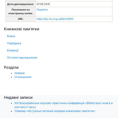
Дата декларування:
07.09.2019
Посилання на
Перейти
електронну копію:
URL:
https://kp.nlu.org.ua/item/1640
Книжкові пам’ятки
Книги
Періодика
Колекції
Останні надходження
Розділи
Новини
Оголошення
Недавні записи
ХІІІ Всеукраїнська науково-практична конференція «Бібліотека і книга в
контексті часу»
Семінар «Актуальні питання охорони книжкових пам’яток»