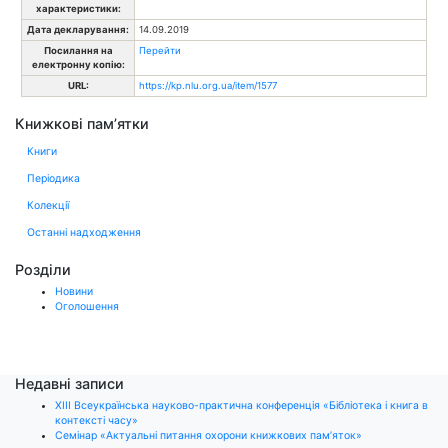
характеристики:
Дата декларування:
14.09.2019
Посилання на
Перейти
електронну копію:
URL:
https://kp.nlu.org.ua/item/1577
Книжкові пам’ятки
Книги
Періодика
Колекції
Останні надходження
Розділи
Новини
Оголошення
Недавні записи
ХІІІ Всеукраїнська науково-практична конференція «Бібліотека і книга в
контексті часу»
Семінар «Актуальні питання охорони книжкових пам’яток»