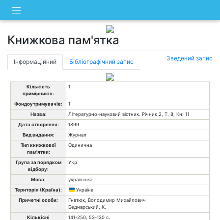
Skip
to
content
Книжкова пам'ятка
Зведений запис
Інформаційний
Бібліографічний запис
Кількість
1
примірників:
Фондоутримувачів:
1
Назва:
Літературно-науковий вістник. Річник 2, Т. 8, Кн. 11
Дата створення:
1899
Вид видання:
Журнал
Тип книжкової
Одинична
пам'ятки:
Група за порядком
Укр
відбору:
Мова:
українська
Територія (Країна):
Україна
Причетні особи:
Гнатюк, Володимир Михайлович
Беднарський, К.
Кількісні
141-250, 53-130 с.