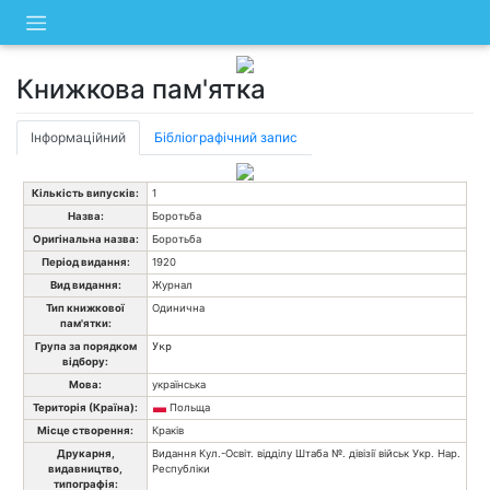
Skip
to
content
Книжкова пам'ятка
Інформаційний
Бібліографічний запис
Кількість випусків:
1
Назва:
Боротьба
Оригінальна назва:
Боротьба
Період видання:
1920
Вид видання:
Журнал
Тип книжкової
Одинична
пам'ятки:
Група за порядком
Укр
відбору:
Мова:
українська
Територія (Країна):
Польща
Місце створення:
Краків
Друкарня,
Видання Кул.-Освіт. відділу Штаба №. дівізії військ Укр. Нар.
видавництво,
Республіки
типографія: