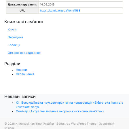
Дата декларування:
14.09.2019
URL:
https://kp.nlu.org.ua/item/1568
Книжкові пам’ятки
Книги
Періодика
Колекції
Останні надходження
Розділи
Новини
Оголошення
Недавні записи
ХІІІ Всеукраїнська науково-практична конференція «Бібліотека і книга в
контексті часу»
Семінар «Актуальні питання охорони книжкових пам’яток»
© 2026
Книжкові пам'ятки України
|
Bootstrap WordPress Theme
|
Зворотний
зв'язок