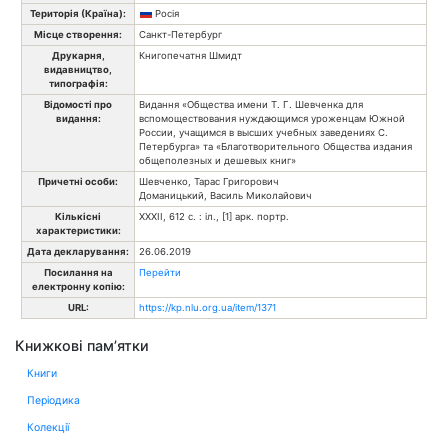
Територія (Країна):
Росія
Місце створення:
Санкт-Петербург
Друкарня,
Книгопечатня Шмидт
видавництво,
типографія:
Відомості про
Видання «Общества имени Т. Г. Шевченка для
видання:
вспомоществования нуждающимся уроженцам Южной
России, учащимся в высших учебных заведениях С.
Петербурга» та «Благотворительного Общества издания
общеполезных и дешевых книг»
Причетні особи:
Шевченко, Тарас Григорович
Доманицький, Василь Миколайович
Кількісні
XXXII, 612 с. : іл., [1] арк. портр.
характеристики:
Дата декларування:
26.06.2019
Посилання на
Перейти
електронну копію:
URL:
https://kp.nlu.org.ua/item/1371
Книжкові пам’ятки
Книги
Періодика
Колекції