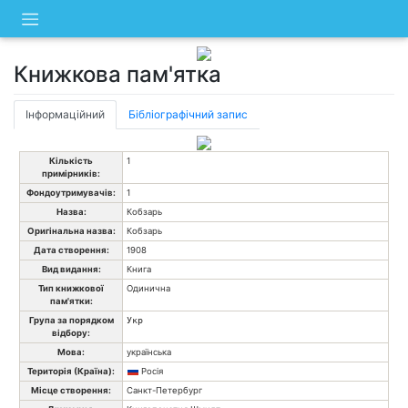
Skip
to
content
Книжкова пам'ятка
Інформаційний
Бібліографічний запис
Кількість
1
примірників:
Фондоутримувачів:
1
Назва:
Кобзарь
Оригінальна назва:
Кобзарь
Дата створення:
1908
Вид видання:
Книга
Тип книжкової
Одинична
пам'ятки:
Група за порядком
Укр
відбору:
Мова:
українська
Територія (Країна):
Росія
Місце створення:
Санкт-Петербург