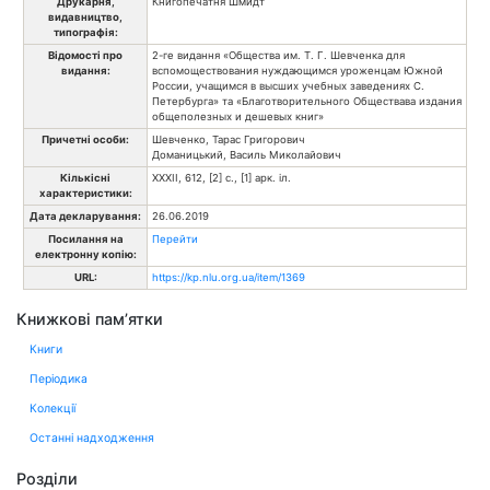
Друкарня,
Книгопечатня Шмидт
видавництво,
типографія:
Відомості про
2-ге видання «Общества им. Т. Г. Шевченка для
видання:
вспомоществования нуждающимся уроженцам Южной
России, учащимся в высших учебных заведениях С.
Петербурга» та «Благотворительного Обществава издания
общеполезных и дешевых книг»
Причетні особи:
Шевченко, Тарас Григорович
Доманицький, Василь Миколайович
Кількісні
XXXII, 612, [2] с., [1] арк. іл.
характеристики:
Дата декларування:
26.06.2019
Посилання на
Перейти
електронну копію:
URL:
https://kp.nlu.org.ua/item/1369
Книжкові пам’ятки
Книги
Періодика
Колекції
Останні надходження
Розділи